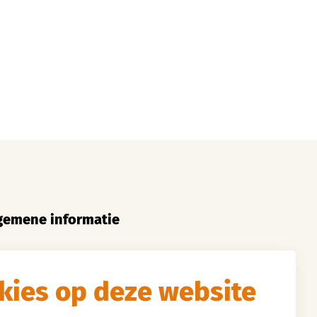
gemene informatie
 kan ik bij Foreest Kliniek in
kies op deze website
handeling komen
 opname