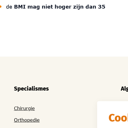
de
BMI mag niet hoger zijn dan 35
Specialismes
Al
Chirurgie
Hoe
Coo
be
Orthopedie
Uw