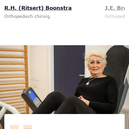
R.H. (Ritsert) Boonstra
J.E. Br
Orthopedisch chirurg
Orthopedis