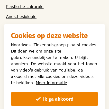
Plastische chirurgie
Anesthesiologie
Cookies op deze website
Algemene informatie
Noordwest Ziekenhuisgroep plaatst cookies.
Hoe kan ik bij Foreest Kliniek in behandeling
Dit doen we om onze site
komen
gebruiksvriendelijker te maken. U blijft
Uw opname
anoniem. De website maakt voor het tonen
van video's gebruik van YouTube, ga
Wachttijden
akkoord met alle cookies om deze video's
te bekijken.
Meer informatie
Verwijzers
Ik ga akkoord