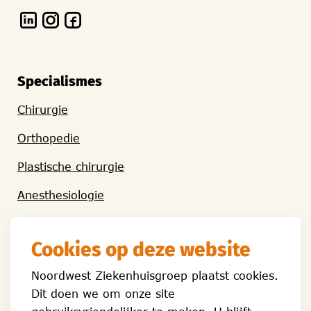
Specialismes
Chirurgie
Orthopedie
Plastische chirurgie
Anesthesiologie
Cookies op deze website
Algemene informatie
Noordwest Ziekenhuisgroep plaatst cookies.
Hoe kan ik bij Foreest Kliniek in behandeling
Dit doen we om onze site
komen